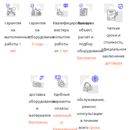
гарантия
гарантия
Квалифицированные
Выезд на
Четкие
на
на
мастера
объект,
сроки и
выполненные
оборудование
с опытом
расчет и
стоимость,
работы
5
2 года
работы
подбор
официальное
лет
от
2 лет
оборудования
заключение
Бесплатно
договора
доставка
Удобные
обслуживание,
оборудования
варианты
ремонт,
и
оплаты:
консультации
материалов
наличный
в течение
бесплатно
и
всего
срока
безналичный