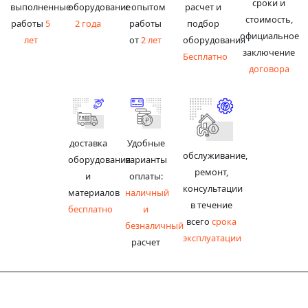
сроки и
выполненные
оборудование
с опытом
расчет и
стоимость,
работы
5
2 года
работы
подбор
официальное
лет
от
2 лет
оборудования
заключение
Бесплатно
договора
доставка
Удобные
обслуживание,
оборудования
варианты
ремонт,
и
оплаты:
консультации
материалов
наличный
в течение
бесплатно
и
всего
срока
безналичный
эксплуатации
расчет