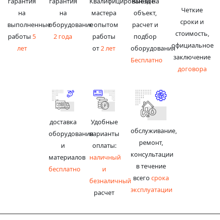
гарантия
гарантия
Квалифицированные
Выезд на
Четкие
на
на
мастера
объект,
сроки и
выполненные
оборудование
с опытом
расчет и
стоимость,
работы
5
2 года
работы
подбор
официальное
лет
от
2 лет
оборудования
заключение
Бесплатно
договора
доставка
Удобные
обслуживание,
оборудования
варианты
ремонт,
и
оплаты:
консультации
материалов
наличный
в течение
бесплатно
и
всего
срока
безналичный
эксплуатации
расчет