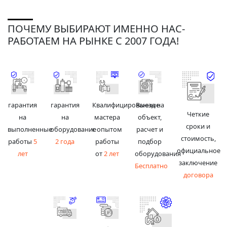
ПОЧЕМУ ВЫБИРАЮТ ИМЕННО НАС-
РАБОТАЕМ НА РЫНКЕ С 2007 ГОДА!
гарантия
гарантия
Квалифицированные
Выезд на
Четкие
на
на
мастера
объект,
сроки и
выполненные
оборудование
с опытом
расчет и
стоимость,
работы
5
2 года
работы
подбор
официальное
лет
от
2 лет
оборудования
заключение
Бесплатно
договора