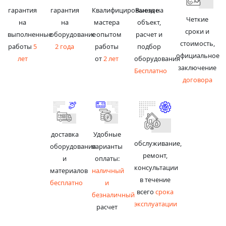
гарантия
гарантия
Квалифицированные
Выезд на
Четкие
на
на
мастера
объект,
сроки и
выполненные
оборудование
с опытом
расчет и
стоимость,
работы
5
2 года
работы
подбор
официальное
лет
от
2 лет
оборудования
заключение
Бесплатно
договора
доставка
Удобные
обслуживание,
оборудования
варианты
ремонт,
и
оплаты:
консультации
материалов
наличный
в течение
бесплатно
и
всего
срока
безналичный
эксплуатации
расчет