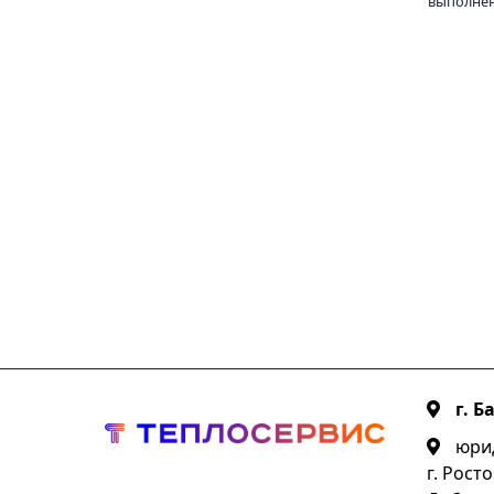
выполне
г. Б
юрид
г. Росто