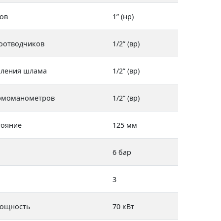
ов
1” (нр)
хоотводчиков
1/2” (вр)
аления шлама
1/2” (вр)
ермоманометров
1/2” (вр)
тояние
125 мм
6 бар
3
мощность
70 кВт