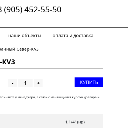
8 (905) 452-55-50
наши объекты
оплата и доставка
ванный Север-КV3
-КV3
КУПИТЬ
-
+
уточняйте у менеджера, в связи с меняющимся курсом доллара и
1,1/4” (нр)