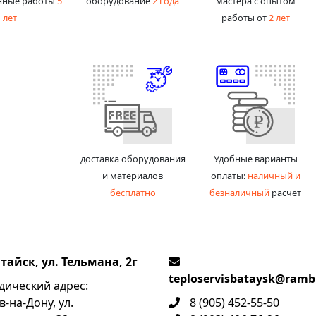
нные работы
5
оборудование
2 года
мастера с опытом
лет
работы от
2 лет
доставка оборудования
Удобные варианты
и материалов
оплаты:
наличный и
бесплатно
безналичный
расчет
атайск, ул. Тельмана, 2г
teploservisbataysk@rambl
ический адрес:
в-на-Дону, ул.
8 (905) 452-55-50