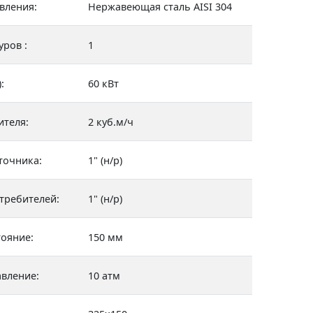
вления:
Нержавеющая сталь AISI 304
уров :
1
:
60 кВт
ителя:
2 куб.м/ч
точника:
1" (н/р)
требителей:
1" (н/р)
ояние:
150 мм
авление:
10 атм