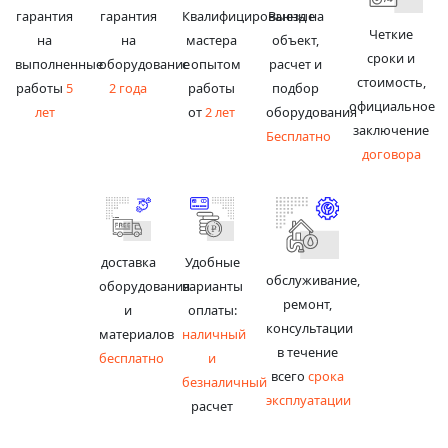
гарантия
гарантия
Квалифицированные
Выезд на
Четкие
на
на
мастера
объект,
сроки и
выполненные
оборудование
с опытом
расчет и
стоимость,
работы
5
2 года
работы
подбор
официальное
лет
от
2 лет
оборудования
заключение
Бесплатно
договора
доставка
Удобные
обслуживание,
оборудования
варианты
ремонт,
и
оплаты:
консультации
материалов
наличный
в течение
бесплатно
и
всего
срока
безналичный
эксплуатации
расчет