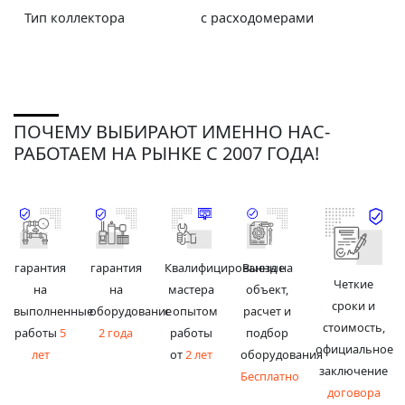
Тип коллектора
с расходомерами
ПОЧЕМУ ВЫБИРАЮТ ИМЕННО НАС-
РАБОТАЕМ НА РЫНКЕ С 2007 ГОДА!
гарантия
гарантия
Квалифицированные
Выезд на
Четкие
на
на
мастера
объект,
сроки и
выполненные
оборудование
с опытом
расчет и
стоимость,
работы
5
2 года
работы
подбор
официальное
лет
от
2 лет
оборудования
заключение
Бесплатно
договора