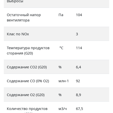
Выбросы
Остаточный напор
Па
104
вентилятора
Клас по NOx
3
Температура продуктов
°C
114
сгорания (G20)
Содержание CO2 (G20)
%
6,4
Содержание CO (0% O2)
млн-1
92
Содержание O2 (G20)
%
8,9
Количество продуктов
м3/ч
67,5