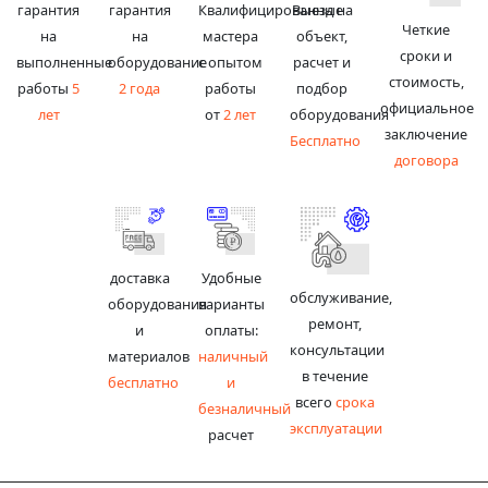
гарантия
гарантия
Квалифицированные
Выезд на
Четкие
на
на
мастера
объект,
сроки и
выполненные
оборудование
с опытом
расчет и
стоимость,
работы
5
2 года
работы
подбор
официальное
лет
от
2 лет
оборудования
заключение
Бесплатно
договора
доставка
Удобные
обслуживание,
оборудования
варианты
ремонт,
и
оплаты:
консультации
материалов
наличный
в течение
бесплатно
и
всего
срока
безналичный
эксплуатации
расчет