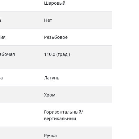
Шаровый
а
Нет
ния
Резьбовое
абочая
110.0 (град.)
са
Латунь
Хром
Горизонтальный/
вертикальный
Ручка