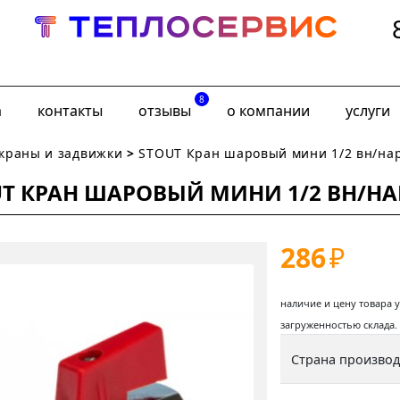
8
а
контакты
отзывы
о компании
услуги
краны и задвижки
>
STOUT Кран шаровый мини 1/2 вн/нар
T КРАН ШАРОВЫЙ МИНИ 1/2 ВН/НА
286
₽
наличие и цену товара 
загруженностью склада.
Страна произво