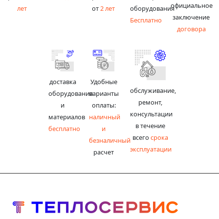
официальное
лет
от
2 лет
оборудования
заключение
Бесплатно
договора
доставка
Удобные
обслуживание,
оборудования
варианты
ремонт,
и
оплаты:
консультации
материалов
наличный
в течение
бесплатно
и
всего
срока
безналичный
эксплуатации
расчет