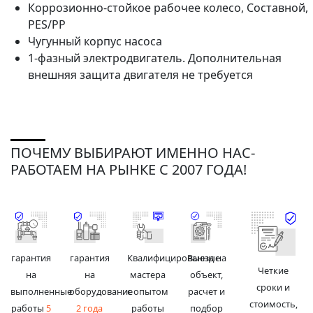
Коррозионно-стойкое рабочее колесо, Составной,
PES/PP
Чугунный корпус насоса
1-фазный электродвигатель. Дополнительная
внешняя защита двигателя не требуется
ПОЧЕМУ ВЫБИРАЮТ ИМЕННО НАС-
РАБОТАЕМ НА РЫНКЕ С 2007 ГОДА!
гарантия
гарантия
Квалифицированные
Выезд на
Четкие
на
на
мастера
объект,
сроки и
выполненные
оборудование
с опытом
расчет и
стоимость,
работы
5
2 года
работы
подбор