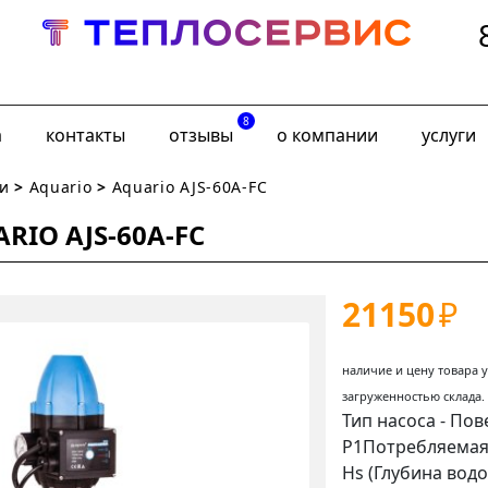
8
а
контакты
отзывы
о компании
услуги
и
>
Aquario
>
Aquario AJS-60A-FС
RIO AJS-60A-FС
21150
₽
наличие и цену товара 
загруженностью склада.
Тип насоса -
Пов
P1
Потребляемая
Hs
(Глубина водо