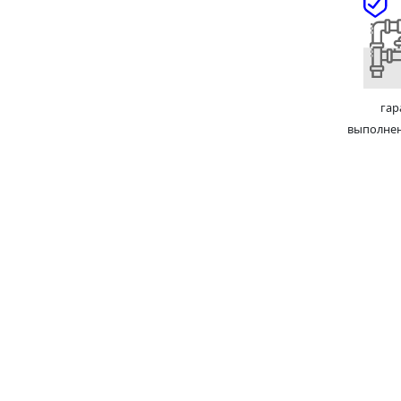
гар
выполне