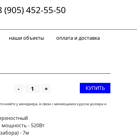
8 (905) 452-55-50
наши объекты
оплата и доставка
КУПИТЬ
-
+
уточняйте у менеджера, в связи с меняющимся курсом доллара и
ерхностный
 мощность -
520
Вт
забора) -
7
м