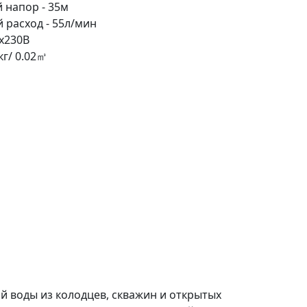
 напор -
35м
 расход -
55л/мин
x230
В
кг
/ 0.02
㎥
й воды из колодцев, скважин и открытых