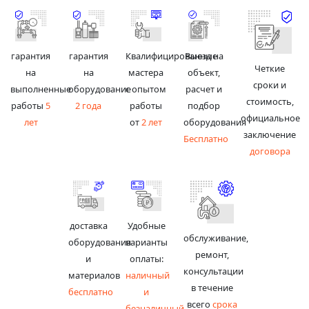
гарантия
гарантия
Квалифицированные
Выезд на
Четкие
на
на
мастера
объект,
сроки и
выполненные
оборудование
с опытом
расчет и
стоимость,
работы
5
2 года
работы
подбор
официальное
лет
от
2 лет
оборудования
заключение
Бесплатно
договора
доставка
Удобные
обслуживание,
оборудования
варианты
ремонт,
и
оплаты:
консультации
материалов
наличный
в течение
бесплатно
и
всего
срока
безналичный