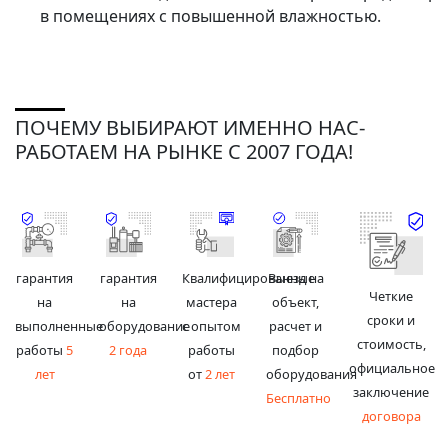
в помещениях с повышенной влажностью.
ПОЧЕМУ ВЫБИРАЮТ ИМЕННО НАС-
РАБОТАЕМ НА РЫНКЕ С 2007 ГОДА!
гарантия
гарантия
Квалифицированные
Выезд на
Четкие
на
на
мастера
объект,
сроки и
выполненные
оборудование
с опытом
расчет и
стоимость,
работы
5
2 года
работы
подбор
официальное
лет
от
2 лет
оборудования
заключение
Бесплатно
договора