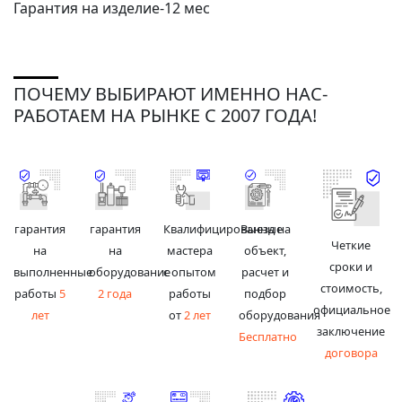
Гарантия на изделие-12 мес
ПОЧЕМУ ВЫБИРАЮТ ИМЕННО НАС-
РАБОТАЕМ НА РЫНКЕ С 2007 ГОДА!
гарантия
гарантия
Квалифицированные
Выезд на
Четкие
на
на
мастера
объект,
сроки и
выполненные
оборудование
с опытом
расчет и
стоимость,
работы
5
2 года
работы
подбор
официальное
лет
от
2 лет
оборудования
заключение
Бесплатно
договора