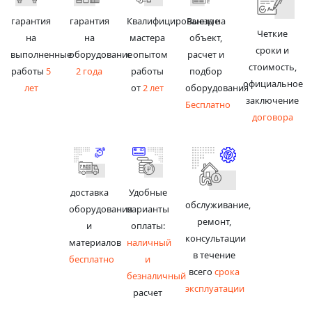
гарантия
гарантия
Квалифицированные
Выезд на
Четкие
на
на
мастера
объект,
сроки и
выполненные
оборудование
с опытом
расчет и
стоимость,
работы
5
2 года
работы
подбор
официальное
лет
от
2 лет
оборудования
заключение
Бесплатно
договора
доставка
Удобные
обслуживание,
оборудования
варианты
ремонт,
и
оплаты:
консультации
материалов
наличный
в течение
бесплатно
и
всего
срока
безналичный
эксплуатации
расчет