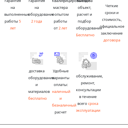
гарантия
гарантия
Квалифицированные
Выезд на
Четкие
на
на
мастера
объект,
сроки и
выполненные
оборудование
с опытом
расчет и
стоимость,
работы
5
2 года
работы
подбор
официальное
лет
от
2 лет
оборудования
заключение
Бесплатно
договора
доставка
Удобные
обслуживание,
оборудования
варианты
ремонт,
и
оплаты:
консультации
материалов
наличный
в течение
бесплатно
и
всего
срока
безналичный
эксплуатации
расчет