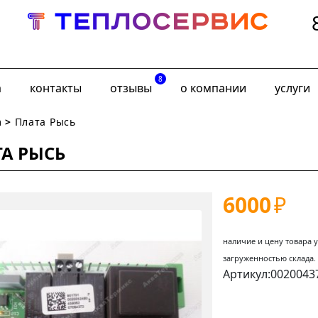
8
а
контакты
отзывы
о компании
услуги
m
>
Плата Рысь
ТА РЫСЬ
6000
₽
наличие и цену товара 
загруженностью склада.
Артикул:002004