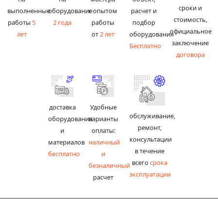
сроки и
выполненные
оборудование
с опытом
расчет и
стоимость,
работы
5
2 года
работы
подбор
официальное
лет
от
2 лет
оборудования
заключение
Бесплатно
договора
доставка
Удобные
обслуживание,
оборудования
варианты
ремонт,
и
оплаты:
консультации
материалов
наличный
в течение
бесплатно
и
всего
срока
безналичный
эксплуатации
расчет